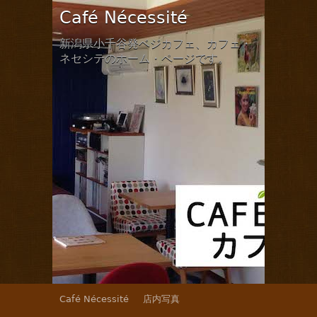
Café Nécessité
新潟県小千谷発ベジカフェ、カフェ・
ネセシテのホーム・ページです。
Café Nécessité
店内写真