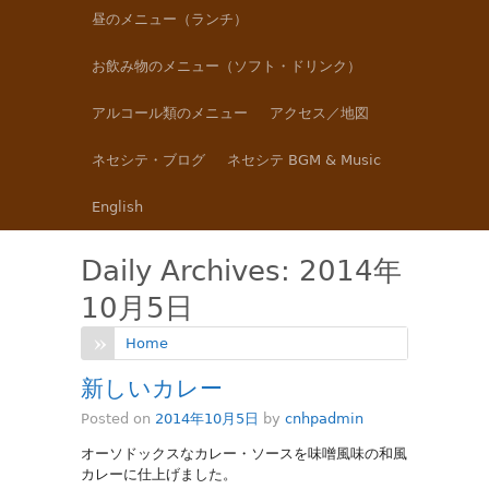
昼のメニュー（ランチ）
お飲み物のメニュー（ソフト・ドリンク）
アルコール類のメニュー
アクセス／地図
ネセシテ・ブログ
ネセシテ BGM & Music
English
Daily Archives:
2014年
10月5日
Home
新しいカレー
Posted on
2014年10月5日
by
cnhpadmin
オーソドックスなカレー・ソースを味噌風味の和風
カレーに仕上げました。