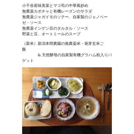
小千谷産味美菜とマコ筍の中華風炒め
無農薬カボチャと有機レーズンのサラダ
無農薬ジャガイモのソテー、自家製のジェノベー
ゼ・ソース
無農薬インゲン豆のタルタル・ソース
野菜と豆、オートミールのスープ
（新米）新潟本間農園の無農薬米・発芽玄米ご
飯
& 天然酵母の自家製有機グラハム粉入りバ
ゲット