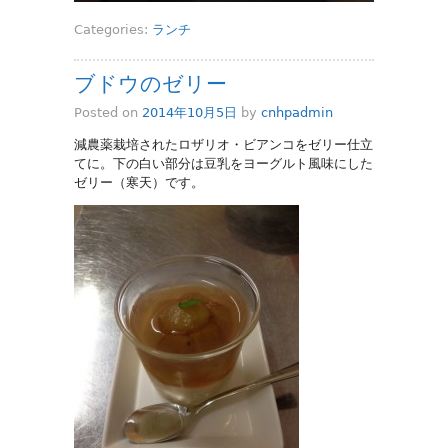
Categories:
ランチ
ブドウのゼリー
Posted on
2014年10月5日
by
cnhpadmin
減農薬栽培されたロザリオ・ビアンコをゼリー仕立
てに。下の白い部分は豆乳をヨーグルト風味にした
ゼリー（寒天）です。