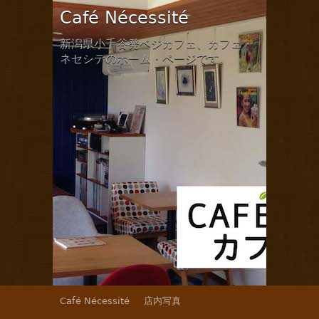
Café Nécessité
新潟県小千谷発ベジカフェ、カフェ・
ネセシテのホーム・ページです。
Café Nécessité
店内写真