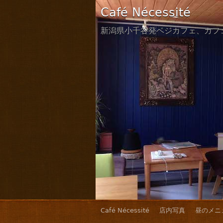
Café Nécessité
新潟県小千谷発ベジカフェ、カフ
Café Nécessité
店内写真
昼のメニ