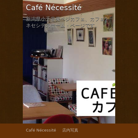
Café Nécessité
新潟県小千谷発ベジカフェ、カフェ・
ネセシテのホーム・ページです。
Café Nécessité
店内写真