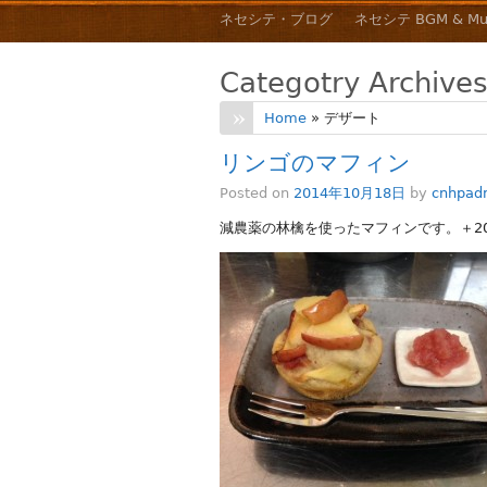
ネセシテ・ブログ
ネセシテ BGM & Mu
Categotry Archive
Home
» デザート
リンゴのマフィン
Posted on
2014年10月18日
by
cnhpad
減農薬の林檎を使ったマフィンです。＋2