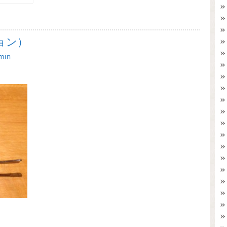
ョン）
min