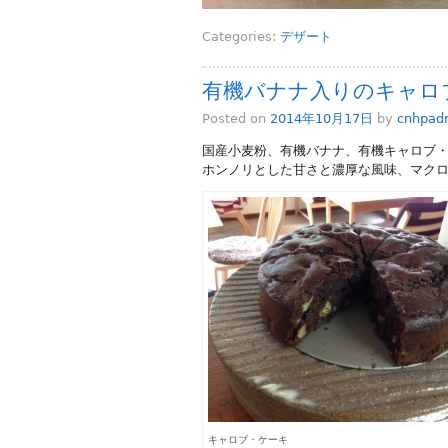
Categories:
デザート
有機バナナ入りのキャロ
Posted on
2014年10月17日
by
cnhpad
国産小麦粉、有機バナナ、有機キャロブ
ホンノリとした甘さと濃厚な風味、マクロ
キャロブ・ケーキ