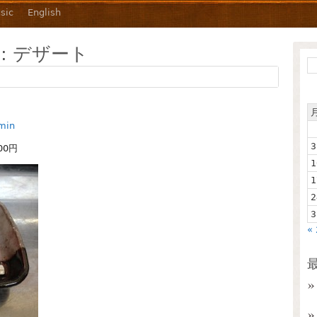
sic
English
s:
デザート
min
3
00円
1
1
2
3
«