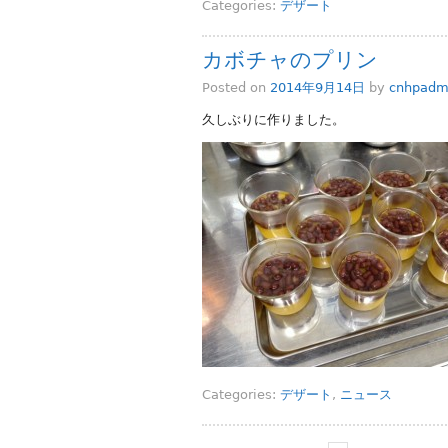
Categories:
デザート
カボチャのプリン
Posted on
2014年9月14日
by
cnhpadm
久しぶりに作りました。
Categories:
デザート
,
ニュース