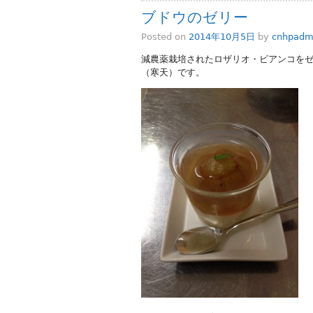
ブドウのゼリー
Posted on
2014年10月5日
by
cnhpadm
減農薬栽培されたロザリオ・ビアンコを
（寒天）です。