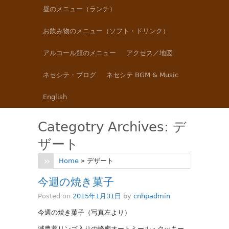
昼のメニュー（ランチ）
お飲み物のメニュー（ソフト・ドリンク）
アルコール類のメニュー
アクセス／地図
ネセシテ・ブログ
ネセシテ BGM & Music
English
Categotry Archives:
デ
ザート
Home
» デザート
今週の焼き菓子
Posted on
2015年1月31日
by
cnhpadmin
今週の焼き菓子（写真左より）
減農薬リンゴ入りの蜂蜜オートミール・クッキー