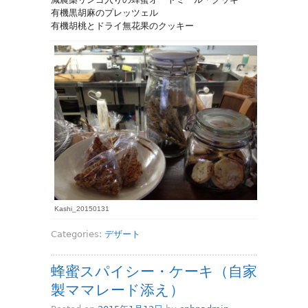
有機黒胡麻のプレッツェル
有機胡桃とドライ無花果のクッキー
Kashi_20150131
Categories:
デザート
蜂蜜スパイシー・ケーキ（自家
製ママレード添え）