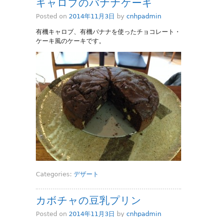
キャロブのバナナケーキ
Posted on
2014年11月3日
by
cnhpadmin
有機キャロブ、有機バナナを使ったチョコレート・
ケーキ風のケーキです。
Categories:
デザート
カボチャの豆乳プリン
Posted on
2014年11月3日
by
cnhpadmin