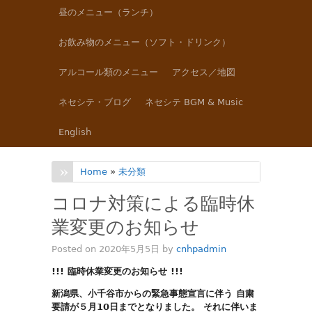
昼のメニュー（ランチ）
お飲み物のメニュー（ソフト・ドリンク）
アルコール類のメニュー
アクセス／地図
ネセシテ・ブログ
ネセシテ BGM & Music
English
Home
»
未分類
コロナ対策による臨時休
業変更のお知らせ
Posted on 2020年5月5日 by
cnhpadmin
!!! 臨時休業変更のお知らせ !!!
新潟県、小千谷市からの緊急事態宣言に伴う 自粛
要請が５月10日までとなりました。 それに伴いま