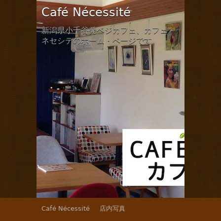
Café Nécessité
新潟県小千谷発ベジカフェ、カフェ・
ネセシテのホーム・ページです。
Café Nécessité
店内写真