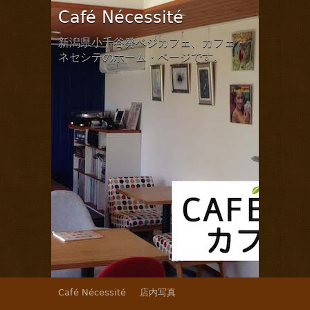
Café Nécessité
新潟県小千谷発ベジカフェ、カフェ・
ネセシテのホーム・ページです。
Café Nécessité
店内写真