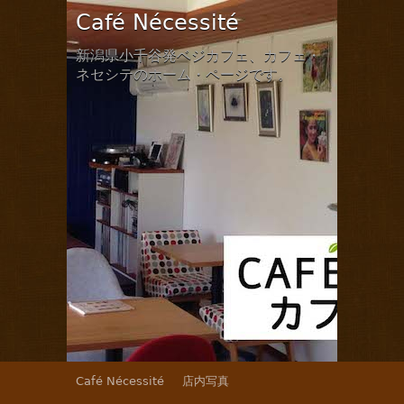
Café Nécessité
新潟県小千谷発ベジカフェ、カフェ・
ネセシテのホーム・ページです。
Café Nécessité
店内写真