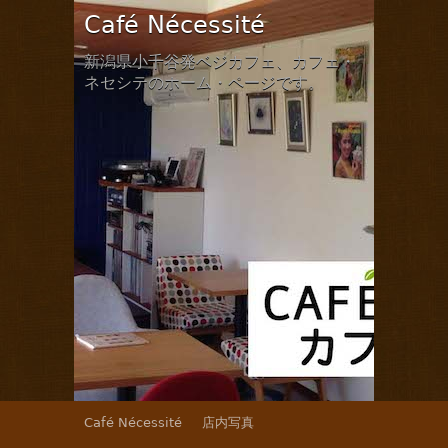
Café Nécessité
新潟県小千谷発ベジカフェ、カフェ・
ネセシテのホーム・ページです。
Café Nécessité
店内写真