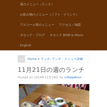
昼のメニュー（ランチ）
お飲み物のメニュー（ソフト・ドリンク）
アルコール類のメニュー
アクセス／地図
ネセシテ・ブログ
ネセシテ BGM & Music
English
Home
»
ランチ
,
ランチ・メニュー詳細
11月21日の週のランチ
Posted on 2014年11月29日 by
cnhpadmin