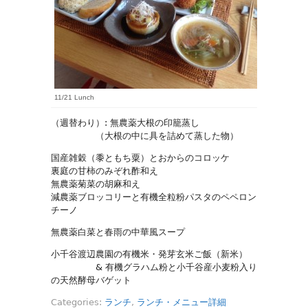
11/21 Lunch
（週替わり）: 無農薬大根の印籠蒸し
（大根の中に具を詰めて蒸した物）
国産雑穀（黍ともち粟）とおからのコロッケ
裏庭の甘柿のみぞれ酢和え
無農薬菊菜の胡麻和え
減農薬ブロッコリーと有機全粒粉パスタのペペロン
チーノ
無農薬白菜と春雨の中華風スープ
小千谷渡辺農園の有機米・発芽玄米ご飯（新米）
& 有機グラハム粉と小千谷産小麦粉入り
の天然酵母バゲット
Categories:
ランチ
,
ランチ・メニュー詳細