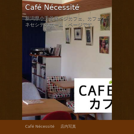
Café Nécessité
新潟県小千谷発ベジカフェ、カフェ・
ネセシテのホーム・ページです。
Café Nécessité
店内写真