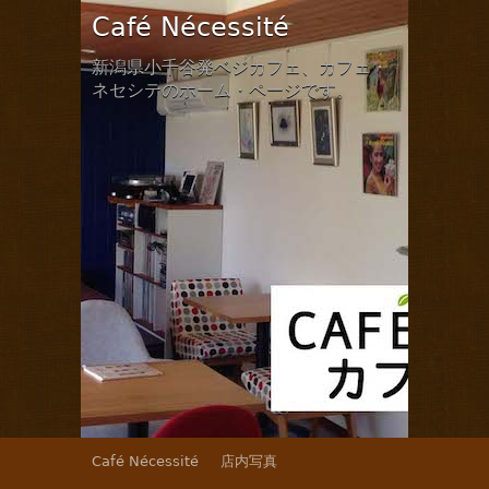
Café Nécessité
新潟県小千谷発ベジカフェ、カフェ・
ネセシテのホーム・ページです。
Café Nécessité
店内写真