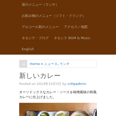
昼のメニュー（ランチ）
お飲み物のメニュー（ソフト・ドリンク）
アルコール類のメニュー
アクセス／地図
ネセシテ・ブログ
ネセシテ BGM & Music
English
Home
»
ニュース
,
ランチ
新しいカレー
Posted on 2014年10月5日 by
cnhpadmin
オーソドックスなカレー・ソースを味噌風味の和風
カレーに仕上げました。